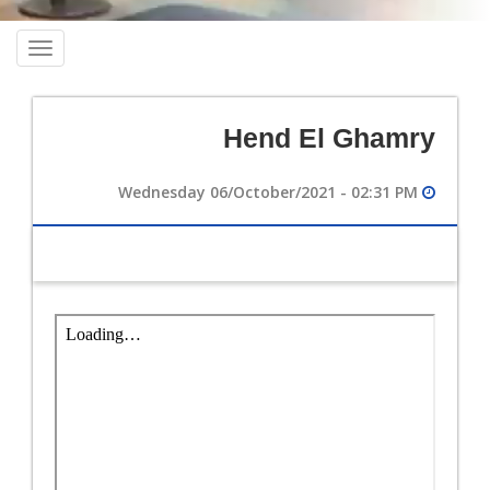
oggle
ation
Hend El Ghamry
Wednesday 06/October/2021 - 02:31 PM