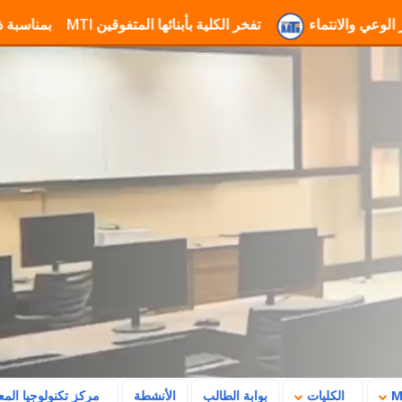
معة MTI لتعزيز الوعي والانتماء
تفخر الكلية بأبنائها المتفوقين
تهنئة جامعة MTI بمناسبة ذكرى ثورة 23 يوليو وتأكيد رسالتها في بناء
الكليات
بوابة الطالب
الأنشطة
مركز تكنولوجيا الم