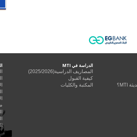
الدراسة في MTI
ال
المصاريف الدراسية(2025/2026)
ال
كيفية القبول
ال
 MTI؟
المكتبة والكليات
ال
ال
ال
طب
ا
ال
ا