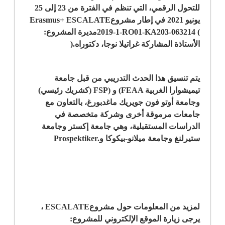
للتحول الرقمي، التي تنظم في الفترة من 23 إلى 25
يونيو 2021 في إطار مشروع
Erasmus+ ESCALATE
2019-1-RO01-KA203-063214 (
مديرة المشروع:
الأستاذة المشاركة غراتيلا نوجا، دكتوراه
).
يتم تنسيق هذا الحدث التدريبي من قبل جامعة
تيميشوارا الغربية
(FEAA
و
FSP)
(كشريك رئيسي)
وجامعة أوتو فون جويريك ماغدبورغ، بالتعاون مع
جامعات مرموقة أخرى وشركة متخصصة في
الدراسات المستقبلية، وهي جامعة إكستر وجامعة
ستيرلنغ وجامعة ميلانو-بيكوكا و
Prospektiker.
لمزيد من المعلومات حول مشروع
ESCALATE
،
يرجى زيارة الموقع الإلكتروني للمشروع
: