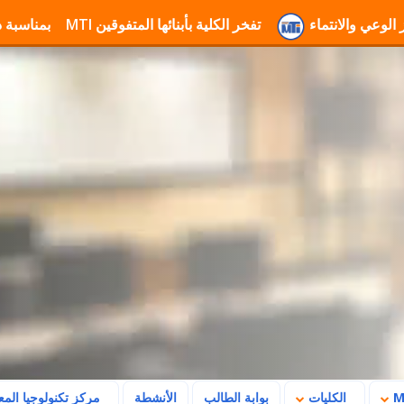
ة MTI لتعزيز الوعي والانتماء
تفخر الكلية بأبنائها المتفوقين
تهنئة جامعة MTI بمناسبة ذكرى ثورة 23 يوليو وتأكيد رسالتها في بناء ا
الكليات
بوابة الطالب
الأنشطة
مركز تكنولوجيا الم