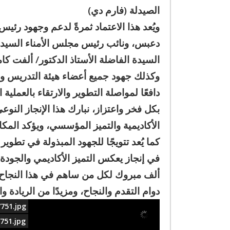
الصيدلة (فارم دي)
ويُعد هذا الاعتماد ثمرةً لدعم وجهود رئيس
دعبس، ونائب رئيس مجلس الأمناء السيد ال
السيدة الفاضلة الأستاذ الدكتور/ ألفت كا
وكذلك جهود جميع أعضاء هيئة التدريس والهي
دافعًا لمواصلة التطوير والارتقاء بالعملية
بكل فخر واعتزاز، نبارك هذا الإنجاز النوع
الأكاديمية والتميز المؤسسي، ويؤكد المكان
كما يُعد تتويجًا للجهود المبذولة في تطوير 
في إنجاز يعكس التميز الأكاديمي والجودة ال
ألف مبروك لكل من ساهم في هذا النجاح ا
دوام التقدم والنجاح، ومزيدًا من الريادة وال
751.jpg
751.jpg