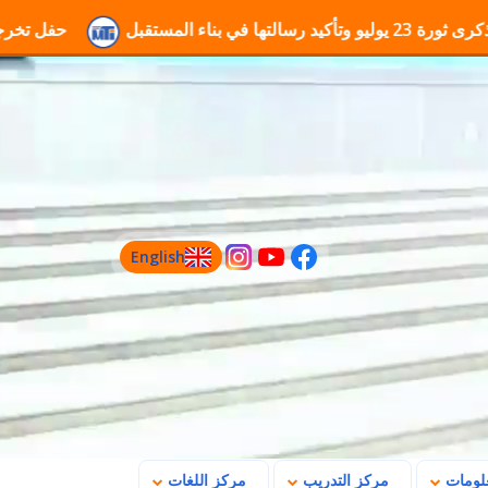
حفل تخرجك... لحظة تستحق
English
(current)
علومات
مركز التدريب
مركز اللغات