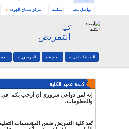
تواصل معنا
المكتبة
مركز ضمان الجودة
كلية
التمريض
البحث العلمي
الجودة
الخريجون
خدمة
الجامعة الحديثة تضيء
AAICC 2025 للمرة
كلمة عميد الكلية
الرابعة على التوالي
إنه لمن دواعي سروري أن أرحب بكم في كلي
في تمريض MTI،
والمعلومات.
هتشارك في مؤتمرات
دولية وتكتسب خبرات
من كبار أطباء وممرضي
أكمل رحلتك نحو التميز
العالم العربي
المهني في التمريض
تٌعد كلية التمريض ضمن المؤسسات التعليم