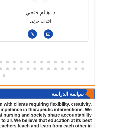
بد المقصود
د. هيام فتحي
انتداب جزئى
سياسة الدراسة
ith clients requiring flexibility, creativity,
ompetence in therapeutic interventions. We
at nursing and society share accountability
to all. We believe that education at its best
teachers teach and learn from each other in