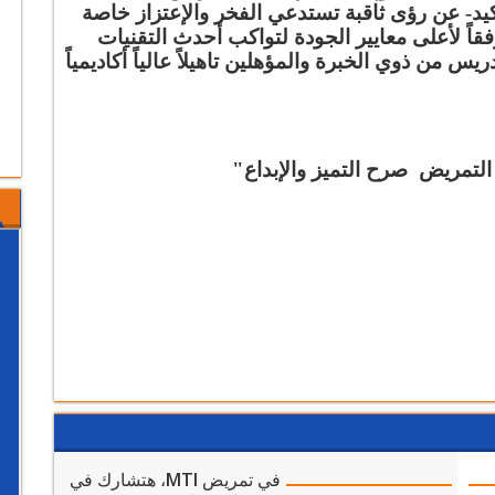
تأكيد- عن رؤى ثاقبة تستدعي الفخر والإعتزاز خاصة
اً لأعلى معايير الجودة لتواكب أحدث التقنيات
س من ذوي الخبرة والمؤهلين تاهيلاً عالياً أكاديمياً
التمريض صرح التميز والإبداع"
في تمريض MTI، هتشارك في