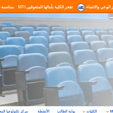
ء
تفخر الكلية بأبنائها المتفوقين
تهنئة جامعة MTI بمناسبة ذكرى ثورة 23 يوليو وتأكيد رسالتها في بناء المستقبل
الكليات
بوابة الطالب
الأنشطة
مركز تكنولوجيا الم