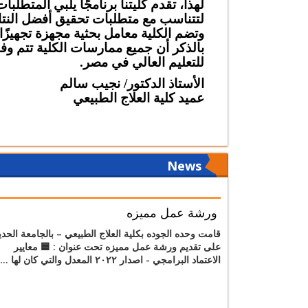
لهذا، تق
دم كليتنا برنامجًا يلبي المتطلبات
Final Result Of
المعسكر التدريبى
لتتناسب مع متطلبات تحقيق أفضل النتائ
Summer Summer
الصيفي الثالث لكلية
و
تضم الكلية معامل بحثية مجهزة تجهيزًا
2022
العلاج الطبيعي -
بالذكر أن
جميع ممارسات
ا
لكلية تتم وفق
الجامعة الحديثة
Effective
للتعليم العالي في مصر.
للتكنولوجيا والمعلومات
presentation skills
2022
ا
لأستاذ الدكتور/
نجيب سالم
عميد كلية العلاج الطبيعي
كلية العلاج الطبيعي توقع
برتوكول تعاون مع
مؤسسة «المجلس
الوطني للشباب»
كلية العلاج الطبيعي تعقد
لتدريب وتأهيل الطلبة
News
ندوة توعوية بعنوان
والخريجين
"خطة الإخلاء والإطفاء"
" سويا" مبادرة طلاب
ورشة عمل مميزه
علاج طبيعي بالجامعة
الحديثه لمساعدة ذوي
قامت وحده الجوده بكلية العلاج الطبيعي – بالجامعة الحدي
الهمم
على تقديم ورشة عمل مميزه تحت عنوان : 🟦 معايير
الاعتماد البرامجي - اصدار ٢٠٢٢ المعدل والتي كان لها ...