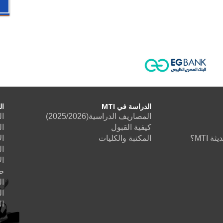
الدراسة في MTI
ال
المصاريف الدراسية(2025/2026)
ال
كيفية القبول
ال
 MTI؟
المكتبة والكليات
ال
ال
ال
طب
ا
ال
ا