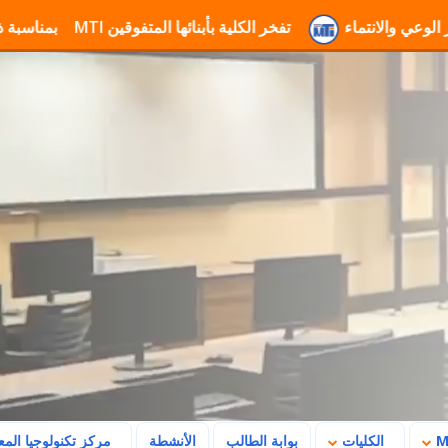
عة MTI لتعزيز الوعي والانتماء
تفخر الكلية بأبنائها المتفوقين
تهنئة جامعة MTI بمناسبة ذكرى ثورة 23 يوليو وتأكيد رسالتها في بناء 
الكليات
بوابة الطالب
الأنشطة
مركز تكنولوجيا الم