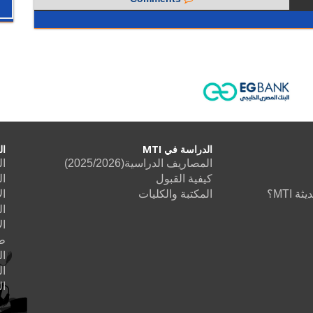
الدراسة في MTI
ال
المصاريف الدراسية(2025/2026)
ال
كيفية القبول
ال
 MTI؟
المكتبة والكليات
ال
ال
ال
طب
ا
ال
ا