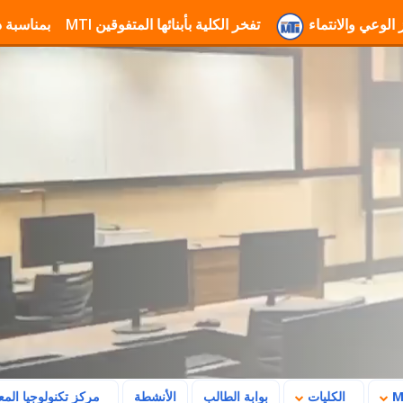
معة MTI لتعزيز الوعي والانتماء
تفخر الكلية بأبنائها المتفوقين
تهنئة جامعة MTI بمناسبة ذكرى ثورة 23 يوليو وتأكيد رسالتها في بناء
الكليات
بوابة الطالب
الأنشطة
مركز تكنولوجيا الم