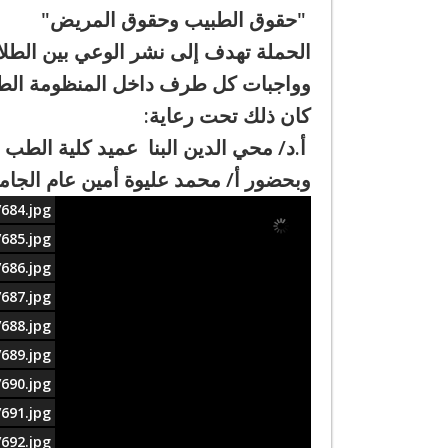
"حقوق الطبيب وحقوق المريض"
الحملة تهدف إلى نشر الوعي بين الطلاب
وواجبات كل طرف داخل المنظومة الطبي
كان ذلك تحت رعاية:
أ.د/ محي الدين البنا عميد كلية الطب
وبحضور أ/ محمد عليوة أمين عام الجامع
684.jpg
685.jpg
686.jpg
687.jpg
688.jpg
689.jpg
690.jpg
691.jpg
692.jpg