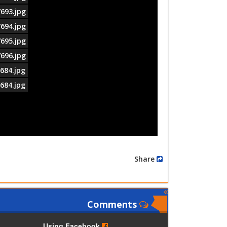
693.jpg
694.jpg
695.jpg
696.jpg
684.jpg
684.jpg
Share
Comments
Using Facebook