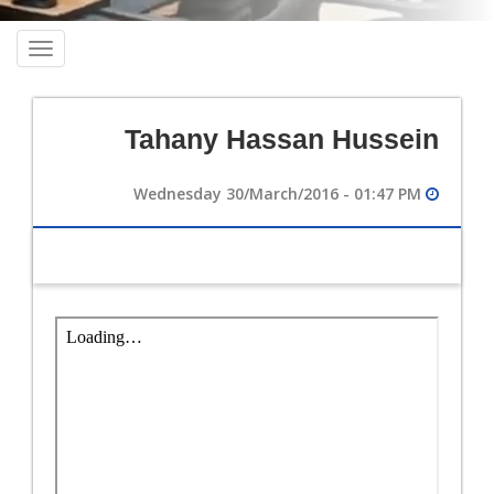
oggle
ation
Tahany Hassan Hussein
Wednesday 30/March/2016 - 01:47 PM