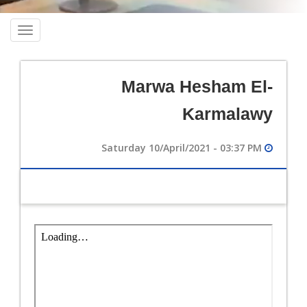
oggle
ation
Marwa Hesham El-
Karmalawy
Saturday 10/April/2021 - 03:37 PM