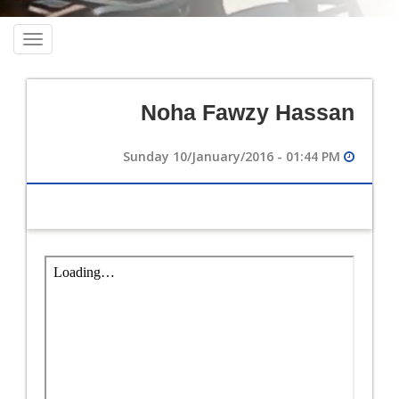
oggle
ation
Noha Fawzy Hassan
Sunday 10/January/2016 - 01:44 PM