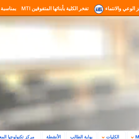
معة MTI لتعزيز الوعي والانتماء
تفخر الكلية بأبنائها المتفوقين
تهنئة جامعة MTI بمناسبة ذكرى ثورة 23 يوليو وتأكيد رسالتها في بنا
الكليات
بوابة الطالب
الأنشطة
مركز تكنولوجيا الم