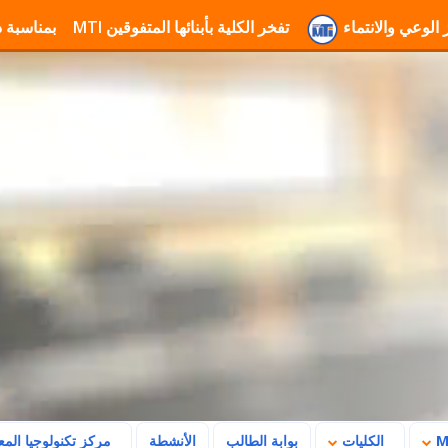
 MTI لتعزيز الوعي والانتماء
تفخر الكلية بأبنائها المتفوقين
تهنئة جامعة MTI بمناسبة ذكرى ثورة 23 يوليو وتأكيد رسالتها في بناء ا
الكليات
بوابة الطالب
الأنشطة
مركز تكنولوجيا الم