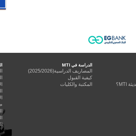
الدراسة في MTI
ال
المصاريف الدراسية(2025/2026)
ال
كيفية القبول
ال
 MTI؟
المكتبة والكليات
ال
ال
ال
طب
ا
ال
ا