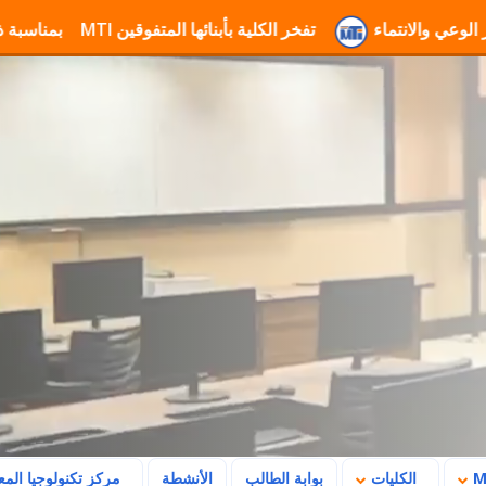
ة MTI لتعزيز الوعي والانتماء
تفخر الكلية بأبنائها المتفوقين
تهنئة جامعة MTI بمناسبة ذكرى ثورة 23 يوليو وتأكيد رسالتها في بناء ا
الكليات
بوابة الطالب
الأنشطة
مركز تكنولوجيا الم