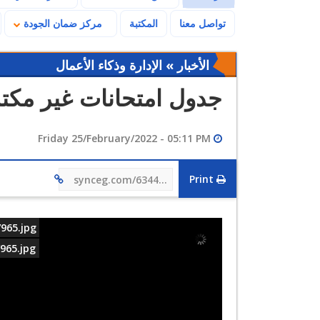
تواصل معنا
المكتبة
مركز ضمان الجودة
الأخبار » الإدارة وذكاء الأعمال
جدول امتحانات غير مكتمل (mplete
Friday 25/February/2022 - 05:11 PM
Print
synceg.com/634480
965.jpg
965.jpg