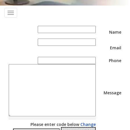
oggle
ation
Name
Email
Phone
Message
Please enter code below
Change