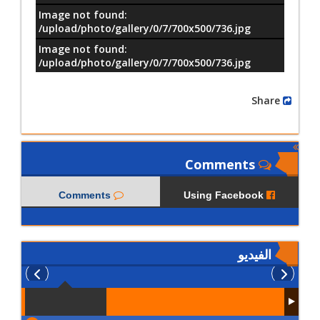
Image not found:
–
/
9
/upload/photo/gallery/0/7/700x500/736.jpg
Image not found:
/upload/photo/gallery/0/7/700x500/736.jpg
Share
Comments
Comments
Using Facebook
الفيديو