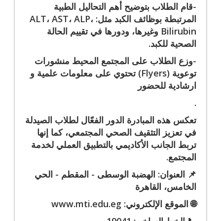
-قام الطلاب بتوضيح أهم التحاليل الطبية
المرتبطة بوظائف الكبد مثل: ALT، AST، ALP،
Bilirubin وغيرها، ودورها في تقييم الحالة
الصحية للكبد.
-وزع الطلاب على المجتمع المحيط منشورات
توعوية (Flyers) تحتوي على معلومات علمية و
ارشادية للحضور
.
تعكس هذه المبادرة الدور الفعّال لطلاب الصيدلة
في تعزيز التثقيف الصحي المجتمعي، كما إنها
تربط الجانب الأكاديمي بالتطبيق العملي لخدمة
المجتمع.
📌
العنوان: الهضبة الوسطى - المقطم - الحي
الخامس، القاهرة
🌐
الموقع الإلكتروني:
www.mti.edu.eg
📞
الخط الساخن: 19041