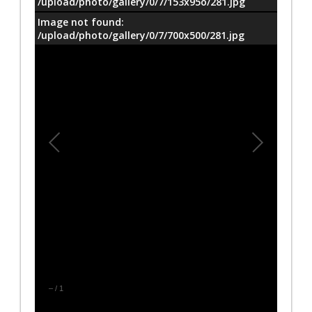
/upload/photo/gallery/0/7/153x95o/281.jpg
Image not found:
/upload/photo/gallery/0/7/700x500/281.jpg
–
/
1