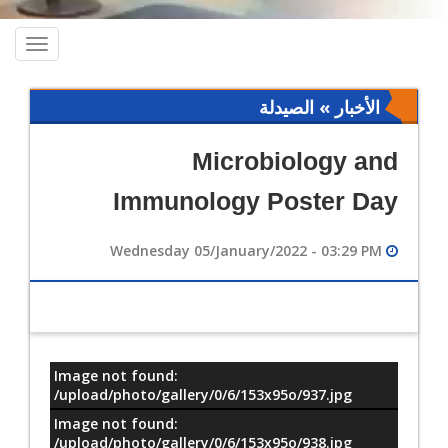
oggle
ation
الأخبار » الصيدلة
Microbiology and
Immunology Poster Day
Wednesday 05/January/2022 - 03:29 PM
Image not found:
معلومات
/upload/photo/gallery/0/6/153x95o/937.jpg
Image not found:
/upload/photo/gallery/0/6/153x95o/938.jpg