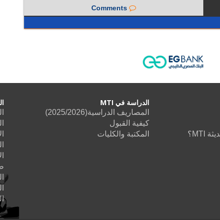
Comments
الدراسة في MTI
ال
المصاريف الدراسية(2025/2026)
ال
كيفية القبول
ال
حديثة
المكتبة والكليات
ال
ال
ال
طب
ا
ال
ا