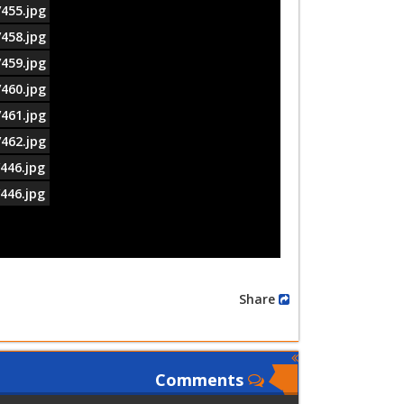
455.jpg
458.jpg
459.jpg
460.jpg
461.jpg
462.jpg
446.jpg
446.jpg
Share
Comments