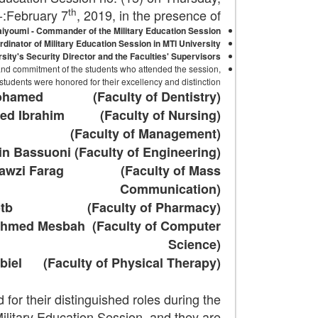
th
February 7
, 2019, in the presence of:-
Baiyoumi - Commander of the Military Education Session
nator of Military Education Session in MTI University
ity's Security Director and the Faculties' Supervisors.
, and commitment of the students who attended the session,
students were honored for their excellency and distinction:-
Mohamed
(Faculty of Dentistry)
ed Ibrahim
(Faculty of Nursing)
(Faculty of Management)
 Bassuoni (Faculty of Engineering)
awzi Farag
(Faculty of Mass
Communication)
otb
(Faculty of Pharmacy)
 Ahmed Mesbah
(Faculty of Computer
Science)
biel
(Faculty of Physical Therapy)
for their distinguished roles during the
ilitary Education Session, and they are:-