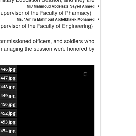
Mr./ Mahmoud Abdelaziz
Sayed Ahmed
(Supervisor of the Faculty of Pharmacy)
Ms. / Amira Mahmoud Abdelkhalek Mohamed
(Supervisor of the Faculty of Engineering)
commissioned officers, and soldiers who
 managing the session were honored by
446.jpg
447.jpg
448.jpg
449.jpg
450.jpg
452.jpg
453.jpg
454.jpg