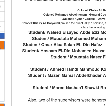
6
Colonel/ Khairy Ali 
Colonel/ Mohamed Abdelmonem - General Coordi
3
Colonel/ Ayman Zagloul – Univers
Colonel/ Khairy Ali Baiyoumi
praised the punctuality, discipline
0
thus the following 
Student/ Waleed Elsayed Abdelaziz 
Student/ Moustafa Mohamed Moham
Student/ Omar Alaa Salah El- Din Hafez
Student/ Hossam El-Din Mohamed Hussein
Student / Moustafa Naser F
Student / Ahmed Hamdi Mahmoud K
Student / Mazen Gamal Abdelkhader
Student / Marco Nashaa't Shawki Ro
Also, two of the supervisors were honored 
M