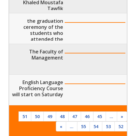
Khaled Moustafa
Tawfik
the graduation
ceremony of the
students who
attended the
Military Education
Session no. (15)
The Faculty of
Management
English Language
Proficiency Course
will start on Saturday
51
50
49
48
47
46
45
...
«
»
...
55
54
53
52