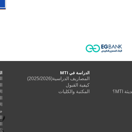
الدراسة في MTI
ال
المصاريف الدراسية(2025/2026)
ال
كيفية القبول
ال
 MTI؟
المكتبة والكليات
ال
ال
ال
طب
ا
ال
ا