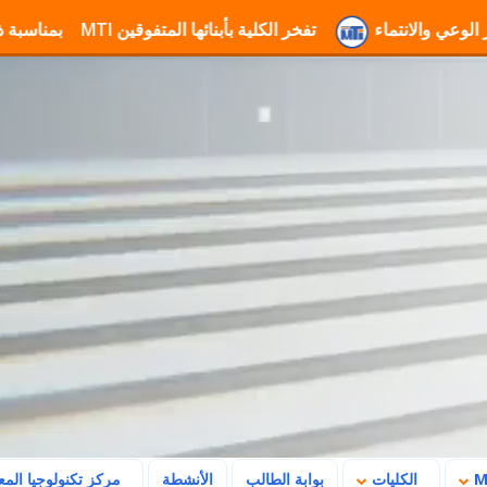
معة MTI لتعزيز الوعي والانتماء
تفخر الكلية بأبنائها المتفوقين
تهنئة جامعة MTI بمناسبة ذكرى ثورة 23 يوليو وتأكيد رسالتها في بناء
الكليات
بوابة الطالب
الأنشطة
مركز تكنولوجيا الم