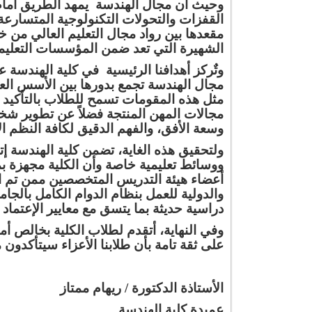
وحيث أن مجال الهندسة يمهد الطريق أمام 
الدراسي ربيع 2026
تنمية قدرات ومهارات
القفزات
والتحولات التكنولوجية المتسارعة
الخريجين والتعرف على
مقعدها بين رواد مجال التعليم العالي من خ
احتياجاتهم ومواجهة
الشهيرة التي تعد ضمن المؤسسات التعليمة
تحديات سوق العمل
بشرى سارة لطلبة كلية
وتٌركز أهدافنا الرئيسية في كلية الهندسة
الهندسة في الجامعة
مجال الهندسة تجمع بدورها بين الأسس العلم
الحديثة
مثل هذه المقومات تسمح للطلاب بالتأكيد 
حفل ختام الأنشطة
مجالات المهن المنتجة فضلاً عن تطوير شخص
الطلابية
وسعة
الأفق، والفهم الدقيق لكافة النظم الإ
ولتحقيق هذه الغاية، تضمن كلية الهندسة إت
حفل ختام الأنشطة
ووسائط تعليمية خاصة وأن الكلية مجهزة ب
الطلابية
أعضاء هيئة التدريس المتخصصين ممن تم اخ
والدولية للعمل بنظام الدوام الكامل بالج
يوم علمي استثنائي في
دراسية حديثة بما يتسق مع معايير الإعتماد ا
رحاب هندسة MTI
وفي النهاية، أتقدم لطلاب الكلية بخالص أم
على ثقة تامة بأن طلابنا الأعزاء سيتأكدو
الأستاذة الدكتورة / ريهام ممتاز
عميدة كلية الهندسة