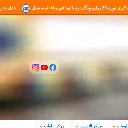
حفل تخرجك... لحظة تستحق
علومات
مركز التدريب
مركز اللغات