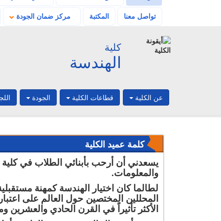
تواصل معنا
المكتبة
مركز ضمان الجودة
كلية
الهندسة
عن الكلية
قطاعات الكلية
الجودة
اللج
بدء تسجيل مقررات
الفصل الدراسي الصيفي
كلمة عميد الكلية
للعام 2025/2026
يسعدني أن أرحب بأبنائي الطلاب في كلية ال
فتح باب التظلمات
والمعلومات.
للطلاب الراغبين في
التظلم من نتائج الفصل
لطالما كان اختيار الهندسة كمهنة مستقبلية 
الدراسي ربيع 2026
المحللين المختصين حول العالم على اعتبار
تُعلن كلية الهندسة
الجامعة الحديثة عن
الأكثر تأثيراً في القرن الحادي والعشرين وما
ظهور نتائج الفصل