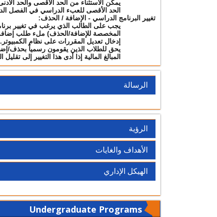
يمكن الاستثناء من الحد الأقصى والحد الأد
الحد الأقصى للعبء الدراسي في الفصل الدراسي الصيف
تغيير البرنامج الدراسي - الإضافة / الحذف:
يجب على الطالب الذي يرغب في تغيير برنا
المخصصة للإضافة/الحذف) ملء طلب إضافة
إدخال تعديل المقررات على نظام الكمبيوتر.
يحق للطلاب الذين يقومون رسمياً بحذف/إضا
المبالغ المالية إذا أدى هذا التغيير إلى تقلي
الرسالة
الرؤية
الأهداف والغايات
الهيكل الإداري
Undergraduate Programs