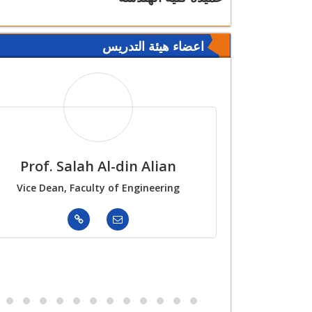
اعضاء هيئة التدريس
Prof. Salah Al-din Alian
Prof. Elsa
Vice Dean, Faculty of Engineering
Head of Electr