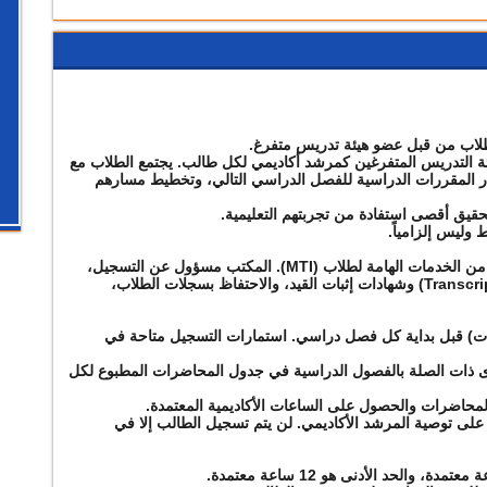
الطلاب من قبل عضو هيئة تدريس متفرغ.
ئة التدريس المتفرغين كمرشد أكاديمي لكل طالب. يجتمع الطلاب مع
ار المقررات الدراسية للفصل الدراسي التالي، وتخطيط مسارهم
يق أقصى استفادة من تجربتهم التعليمية.
وليس إلزامياً.
يقدم مكتب المسجل في كلية الهندسة عدداً من الخدمات الهامة لطلاب (MTI). المكتب مسؤول عن التسجيل،
ووضع الجداول، وإصدار بيانات الدرجات (Transcripts) وشهادات إثبات القيد، والاحتفاظ بسجلات الطلاب،
ات) قبل بداية كل فصل دراسي. استمارات التسجيل متاحة في
رى ذات الصلة بالفصول الدراسية في جدول المحاضرات المطبوع لكل
حاضرات والحصول على الساعات الأكاديمية المعتمدة.
 على توصية المرشد الأكاديمي. لن يتم تسجيل الطالب إلا في