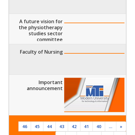
A future vision for
the physiotherapy
studies sector
committee
Faculty of Nursing
Important
announcement
46
45
44
43
42
41
40
...
«