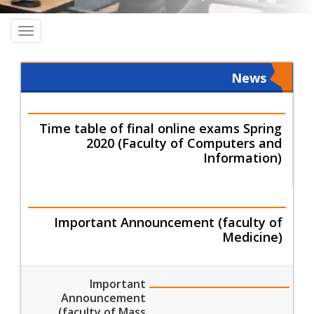
oggle
ation
News
Time table of final online exams Spring
2020 (Faculty of Computers and
Information)
Important Announcement (faculty of
Medicine)
Important
Announcement
(faculty of Mass