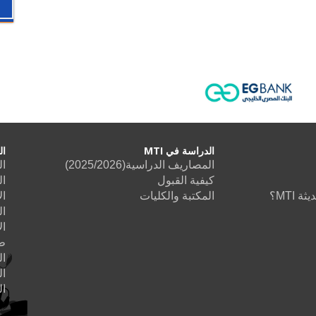
الدراسة في MTI
ال
المصاريف الدراسية(2025/2026)
ال
كيفية القبول
ال
 MTI؟
المكتبة والكليات
ال
ال
ال
طب
ا
ال
ا