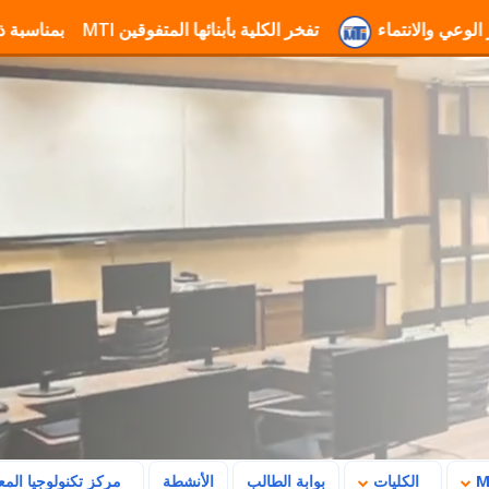
ة MTI لتعزيز الوعي والانتماء
تفخر الكلية بأبنائها المتفوقين
تهنئة جامعة MTI بمناسبة ذكرى ثورة 23 يوليو وتأكيد رسالتها في بناء ا
الكليات
بوابة الطالب
الأنشطة
مركز تكنولوجيا الم