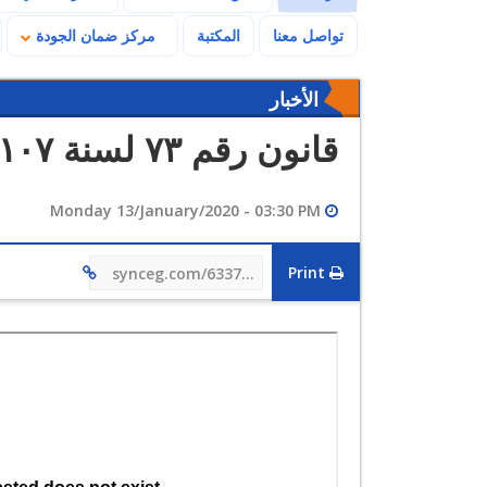
تواصل معنا
المكتبة
مركز ضمان الجودة
الأخبار
قانون رقم ٧٣ لسنة ٢١٠٧
Monday 13/January/2020 - 03:30 PM
Print
synceg.com/633793