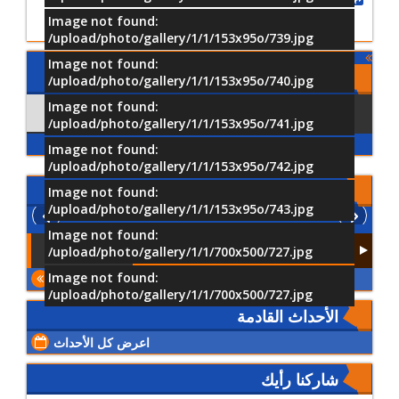
Image not found:
/upload/photo/gallery/1/1/153x95o/739.jpg
Image not found:
Comments
/upload/photo/gallery/1/1/153x95o/740.jpg
Image not found:
Comments
Using Facebook
/upload/photo/gallery/1/1/153x95o/741.jpg
Image not found:
/upload/photo/gallery/1/1/153x95o/742.jpg
الفيديو
Image not found:
/upload/photo/gallery/1/1/153x95o/743.jpg
Image not found:
/upload/photo/gallery/1/1/700x500/727.jpg
Image not found:
المزيد
/upload/photo/gallery/1/1/700x500/727.jpg
الأحداث القادمة
اعرض كل الأحداث
شاركنا رأيك