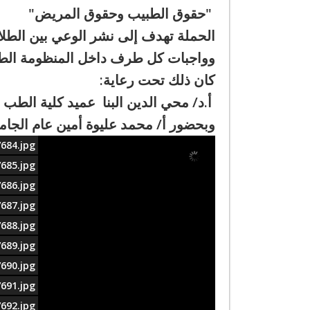
"حقوق الطبيب وحقوق المريض"
الحملة تهدف إلى نشر الوعي بين الطلاب
وواجبات كل طرف داخل المنظومة الطبي
كان ذلك تحت رعاية:
أ.د/ محي الدين البنا عميد كلية الطب
وبحضور أ/ محمد عليوة أمين عام الجامع
684.jpg
685.jpg
686.jpg
687.jpg
688.jpg
689.jpg
690.jpg
691.jpg
692.jpg