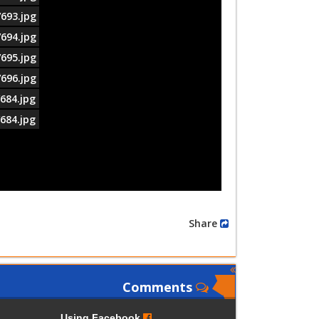
693.jpg
694.jpg
695.jpg
696.jpg
684.jpg
684.jpg
Share
Comments
Using Facebook