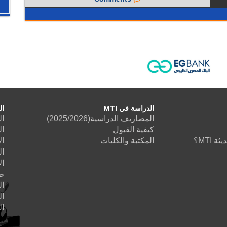
الدراسة في MTI
ال
المصاريف الدراسية(2025/2026)
ال
كيفية القبول
ال
 MTI؟
المكتبة والكليات
ال
ال
ال
طب
ا
ال
ا