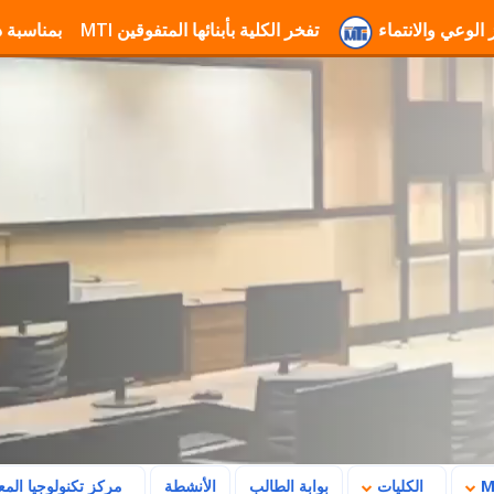
معة MTI لتعزيز الوعي والانتماء
تفخر الكلية بأبنائها المتفوقين
تهنئة جامعة MTI بمناسبة ذكرى ثورة 23 يوليو وتأكيد رسالتها في بناء
الكليات
بوابة الطالب
الأنشطة
مركز تكنولوجيا الم