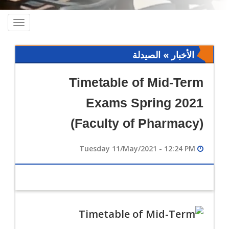
oggle
ation
الأخبار » الصيدلة
Timetable of Mid-Term
Exams Spring 2021
(Faculty of Pharmacy)
Tuesday 11/May/2021 - 12:24 PM